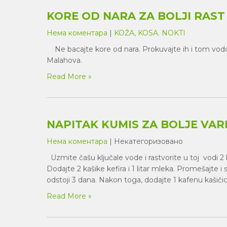
KORE OD NARA ZA BOLJI RAST
Нема коментара
|
KOŽA, KOSA. NOKTI
Ne bacajte kore od nara. Prokuvajte ih i tom vodom 
Malahova.
Read More »
NAPITAK KUMIS ZA BOLJE VARE
Нема коментара
| Некатегоризовано
Uzmite čašu ključale vode i rastvorite u toj vodi 2
Dodajte 2 kašike kefira i 1 litar mleka. Promešajte i
odstoji 3 dana. Nakon toga, dodajte 1 kafenu kašiči
Read More »