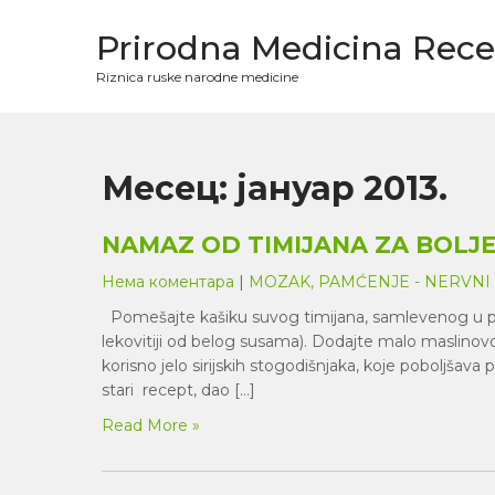
Skip
to
Prirodna Medicina Rece
content
Riznica ruske narodne medicine
Месец:
јануар 2013.
NAMAZ OD TIMIJANA ZA BOLJ
Нема коментара
|
MOZAK, PAMĆENJE - NERVNI
Pomešajte kašiku suvog timijana, samlevenog u p
lekovitiji od belog susama). Dodajte malo maslinovo
korisno jelo sirijskih stogodišnjaka, koje poboljšav
stari recept, dao […]
Read More »