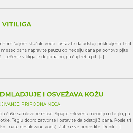
VITILIGA
nom šoljom ključale vode i ostavite da odstoji poklopljeno 1 sat.
e mesec dana napravite pauzu od nedelju dana pa ponovo pijte
 Lečenje vitiliga je dugotrajno, pa čaj treba piti […]
ODMLADJUJE I OSVEŽAVA KOŽU
JIVANJE, PRIRODNA NEGA
 pola čaše samlevene mase. Sipajte mlevenu mirodjiju u teglu, pa
tke. Teglu dobro zatvorite i ostavite da odstoji 3 dana. Posle tri
ko imate destilovanu vodu). Zatim sve procedite. Dobili […]