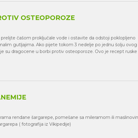
PROTIV OSTEOPOROZE
prelijte čašom proključale vode i ostavite da odstoji poklopljeno
malim gutljajima. Ako pijete tokom 3 nedelje po jednu šolju ovog
je su dragocene u borbi protiv osteoporoze. Ovo je recept ruske
NEMIJE
grama rendane šargarepe, pomešane sa mileramom ili maslinovi
Šargarepa ( fotografija iz Vikipedije)