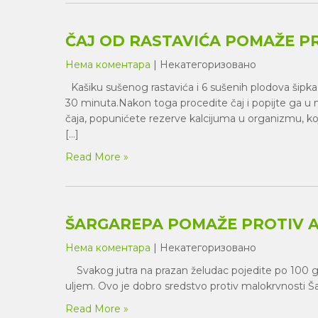
ČAJ OD RASTAVIĆA POMAŽE 
Нема коментара
| Некатегоризовано
Kašiku sušenog rastavića i 6 sušenih plodova šipka 
30 minuta.Nakon toga procedite čaj i popijte ga u 
čaja, popunićete rezerve kalcijuma u organizmu, ko
[…]
Read More »
ŠARGAREPA POMAŽE PROTIV A
Нема коментара
| Некатегоризовано
Svakog jutra na prazan želudac pojedite po 100 
uljem. Ovo je dobro sredstvo protiv malokrvnosti 
Read More »