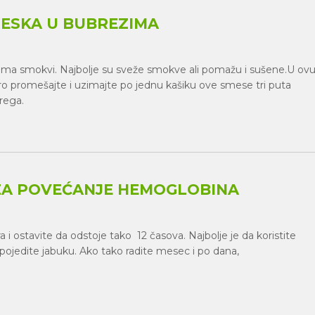
PESKA U BUBREZIMA
ma smokvi. Najbolje su sveže smokve ali pomažu i sušene.U ov
o promešajte i uzimajte po jednu kašiku ove smese tri puta
bubrega.
A POVEĆANJE HEMOGLOBINA
i ostavite da odstoje tako 12 časova. Najbolje je da koristite
pojedite jabuku. Ako tako radite mesec i po dana,