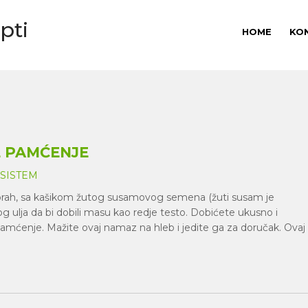
pti
HOME
KO
E PAMĆENJE
 SISTEM
rah, sa kašikom žutog susamovog semena (žuti susam je
g ulja da bi dobili masu kao redje testo. Dobićete ukusno i
a pamćenje. Mažite ovaj namaz na hleb i jedite ga za doručak. Ovaj