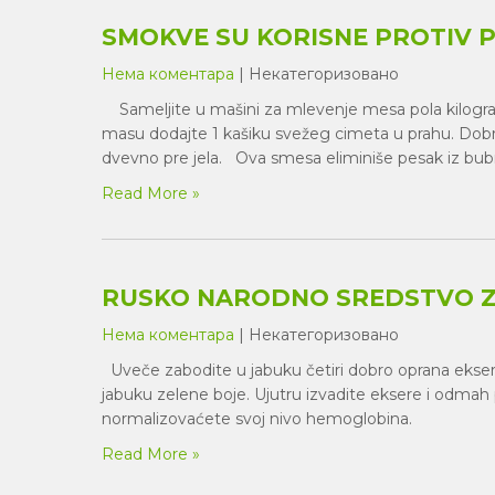
SMOKVE SU KORISNE PROTIV 
Нема коментара
| Некатегоризовано
Sameljite u mašini za mlevenje mesa pola kilogra
masu dodajte 1 kašiku svežeg cimeta u prahu. Dobr
dvevno pre jela. Ova smesa eliminiše pesak iz 
Read More »
RUSKO NARODNO SREDSTVO Z
Нема коментара
| Некатегоризовано
Uveče zabodite u jabuku četiri dobro oprana eksera 
jabuku zelene boje. Ujutru izvadite eksere i odmah 
normalizovaćete svoj nivo hemoglobina.
Read More »