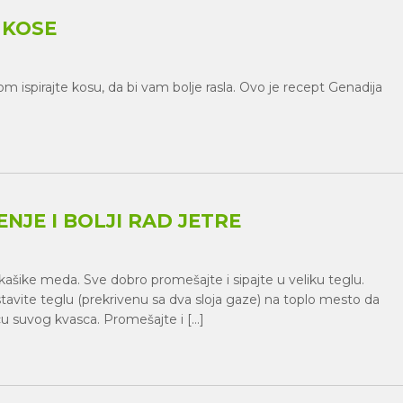
 KOSE
ispirajte kosu, da bi vam bolje rasla. Ovo je recept Genadija
NJE I BOLJI RAD JETRE
 kašike meda. Sve dobro promešajte i sipajte u veliku teglu.
 stavite teglu (prekrivenu sa dva sloja gaze) na toplo mesto da
cu suvog kvasca. Promešajte i […]