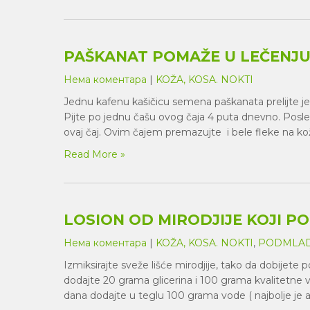
PAŠKANAT POMAŽE U LEČENJU 
Нема коментара
|
KOŽA, KOSA. NOKTI
Jednu kafenu kašičicu semena paškanata prelijte jed
Pijte po jednu čašu ovog čaja 4 puta dnevno. Posl
ovaj čaj. Ovim čajem premazujte i bele fleke na koži.
Read More »
LOSION OD MIRODJIJE KOJI P
Нема коментара
|
KOŽA, KOSA. NOKTI
,
PODMLAD
Izmiksirajte sveže lišće mirodjije, tako da dobijete
dodajte 20 grama glicerina i 100 grama kvalitetne vo
dana dodajte u teglu 100 grama vode ( najbolje je a