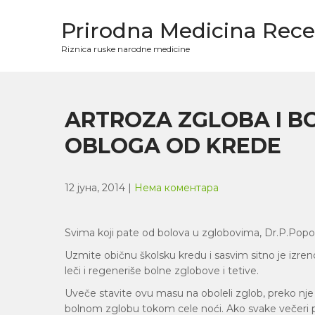
Skip
to
Prirodna Medicina Rece
content
Riznica ruske narodne medicine
ARTROZA ZGLOBA I BO
OBLOGA OD KREDE
12 јуна, 2014
|
Нема коментара
Svima koji pate od bolova u zglobovima, Dr.P.Popov
Uzmite običnu školsku kredu i sasvim sitno je izren
leči i regeneriše bolne zglobove i tetive.
Uveče stavite ovu masu na oboleli zglob, preko nj
bolnom zglobu tokom cele noći. Ako svake večeri pra