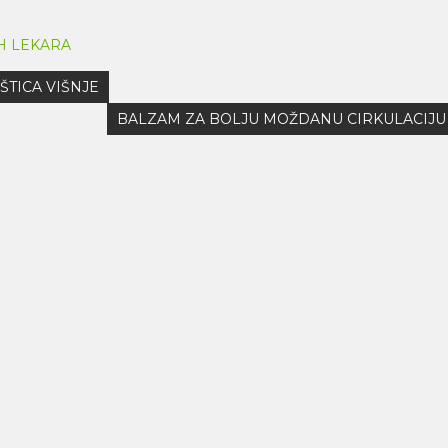
IH LEKARA
TICA VIŠNJE
BALZAM ZA BOLJU MOŽDANU CIRKULACIJU