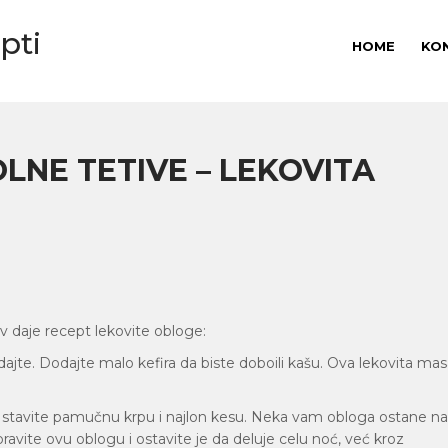
pti
HOME
KO
LNE TETIVE – LEKOVITA
 daje recept lekovite obloge:
dajte. Dodajte malo kefira da biste doboili kašu. Ova lekovita ma
e stavite pamučnu krpu i najlon kesu. Neka vam obloga ostane na
vite ovu oblogu i ostavite je da deluje celu noć, već kroz