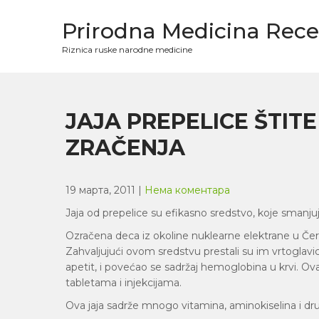
Skip
to
Prirodna Medicina Rece
content
Riznica ruske narodne medicine
JAJA PREPELICE ŠTIT
ZRAČENJA
19 марта, 2011
|
Нема коментара
Jaja od prepelice su efikasno sredstvo, koje smanju
Ozračena deca iz okoline nuklearne elektrane u Čer
Zahvaljujući ovom sredstvu prestali su im vrtoglavica
apetit, i povećao se sadržaj hemoglobina u krvi. Ova
tabletama i injekcijama.
Ova jaja sadrže mnogo vitamina, aminokiselina i dru