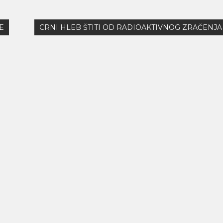
E
CRNI HLEB ŠTITI OD RADIOAKTIVNOG ZRAČENJA