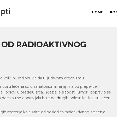
pti
HOME
KO
E OD RADIOAKTIVNOG
je količinu radionukleida u ljudskom organizmu.
nobilu lečena su u sanatorijumima jajima od prepelice.
 i bolovi u predelu srca, iščezla je slabost i umor, popravio se
 deca su se oporavljala brže od drugih bolesnika, koji su lečeni
gih materija koje štite od posledica radioaktivnog zračenja.