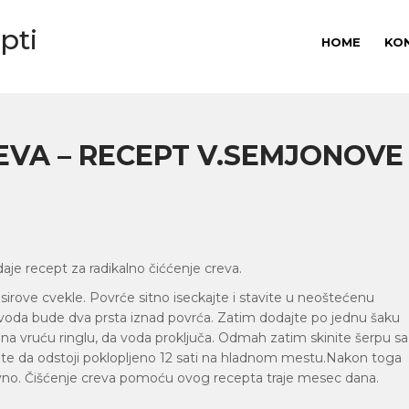
pti
HOME
KO
EVA – RECEPT V.SEMJONOVE
daje recept za radikalno čiććenje creva.
sirove cvekle. Povrće sitno iseckajte i stavite u neoštećenu
 voda bude dva prsta iznad povrća. Zatim dodajte po jednu šaku
u na vruću ringlu, da voda proključa. Odmah zatim skinite šerpu sa
ite da odstoji poklopljeno 12 sati na hladnom mestu.Nakon toga
nevno. Čišćenje creva pomoću ovog recepta traje mesec dana.