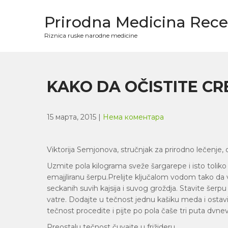
Skip
to
Prirodna Medicina Rece
content
Riznica ruske narodne medicine
KAKO DA OČISTITE CR
15 марта, 2015
|
Нема коментара
Viktorija Semjonova, stručnjak za prirodno lečenje, 
Uzmite pola kilograma sveže šargarepe i isto toliko 
emajjliranu šerpu.Prelijte ključalom vodom tako da
seckanih suvih kajsija i suvog groždja. Stavite šerp
vatre. Dodajte u tečnost jednu kašiku meda i ostav
tečnost procedite i pijte po pola čaše tri puta dv
Preostalu tečnost čuvajte u frižideru.