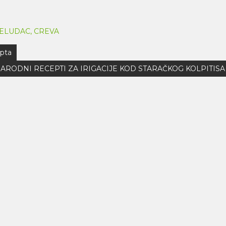
ELUDAC, CREVA
pta
ARODNI RECEPTI ZA IRIGACIJE KOD STARAČKOG KOLPITISA