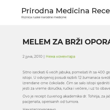
Skip
to
Prirodna Medicina Rece
content
Riznica ruske narodne medicine
MELEM ZA BRŽI OPOR
2 јуна, 2010
|
Нема коментара
Sitno iseckati 6 većih jabuka, pomešati ih sa 400 gr
istopi. U odvojenoj posudi razbiti 12 žumanaca sveži
izrendane crne čokolade. Čim se salo istopi sjedini
jesti za vreme doručka, ručka i večere, i uz to obav
Ovo je recept čuvenog akademika dr. Tohirija, za 
pacijenata, operisanih od tumora.
Некатегоризовано