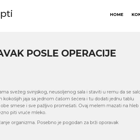
pti
HOME
KO
AVAK POSLE OPERACIJE
ama svežeg svinjskog, neusoljenog sala i staviti u rernu da se sal
h kokošijih jaja sa jednom čašom šećera i tu dodati jednu tablu
ti obe smese i sve pažljivo promešati. Ovaj melem mazati na hleb 
ezno piti vruće mleko.
jačanje organizma. Posebno je pogodan za brži oporavak