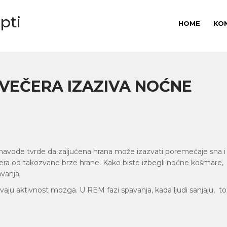
pti
HOME
KO
 VEČERA IZAZIVA NOĆNE
 navode tvrde da zaljućena hrana može izazvati poremećaje sna i
čera od takozvane brze hrane. Kako biste izbegli noćne košmare,
avanja.
ju aktivnost mozga. U REM fazi spavanja, kada ljudi sanjaju, to