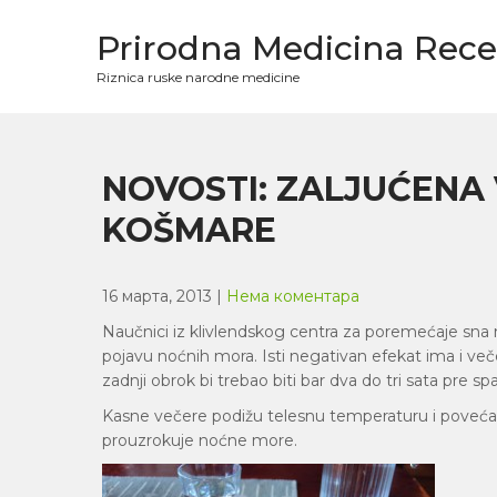
Skip
to
Prirodna Medicina Rece
content
Riznica ruske narodne medicine
NOVOSTI: ZALJUĆENA
KOŠMARE
16 марта, 2013
|
Нема коментара
Naučnici iz klivlendskog centra za poremećaje sna
pojavu noćnih mora. Isti negativan efekat ima i ve
zadnji obrok bi trebao biti bar dva do tri sata pre sp
Kasne večere podižu telesnu temperaturu i povećava
prouzrokuje noćne more.