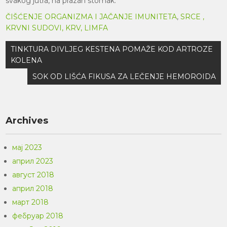
svakog jutra, na prazan stomak.
ČIŠĆENJE ORGANIZMA I JAČANJE IMUNITETA
,
SRCE ,
KRVNI SUDOVI, KRV, LIMFA
Кретање
TINKTURA DIVLJEG KESTENA POMAŽE KOD ARTROZE
чланка
KOLENA
SOK OD LIŠĆA FIKUSA ZA LEČENJE HEMOROIDA
Archives
мај 2023
април 2023
август 2018
април 2018
март 2018
фебруар 2018