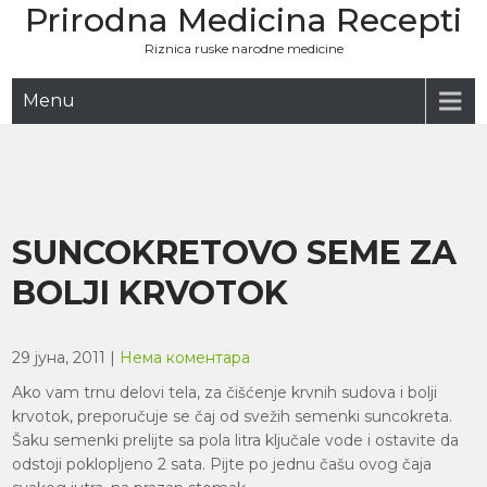
Prirodna Medicina Recepti
Skip
to
Riznica ruske narodne medicine
content
Menu
SUNCOKRETOVO SEME ZA
BOLJI KRVOTOK
29 јуна, 2011
|
Нема коментара
Ako vam trnu delovi tela, za čišćenje krvnih sudova i bolji
krvotok, preporučuje se čaj od svežih semenki suncokreta.
Šaku semenki prelijte sa pola litra ključale vode i ostavite da
odstoji poklopljeno 2 sata. Pijte po jednu čašu ovog čaja