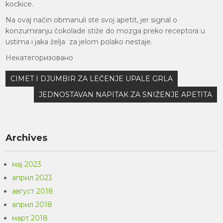
kockice.
Na ovaj način obmanuli ste svoj apetit, jer signal o
konzumiranju čokolade stiže do mozga preko receptora u
ustima i jaka želja za jelom polako nestaje.
Некатегоризовано
Кретање
CIMET I DJUMBIR ZA LEČENJE UPALE GRLA
чланка
JEDNOSTAVAN NAPITAK ZA SNIŽENJE APETITA
Archives
мај 2023
април 2023
август 2018
април 2018
март 2018