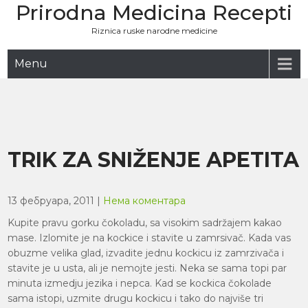
Prirodna Medicina Recepti
Skip
to
Riznica ruske narodne medicine
content
Menu
TRIK ZA SNIŽENJE APETITA
13 фебруара, 2011
|
Нема коментара
Kupite pravu gorku čokoladu, sa visokim sadržajem kakao
mase. Izlomite je na kockice i stavite u zamrsivač. Kada vas
obuzme velika glad, izvadite jednu kockicu iz zamrzivača i
stavite je u usta, ali je nemojte jesti. Neka se sama topi par
minuta izmedju jezika i nepca. Kad se kockica čokolade
sama istopi, uzmite drugu kockicu i tako do najviše tri