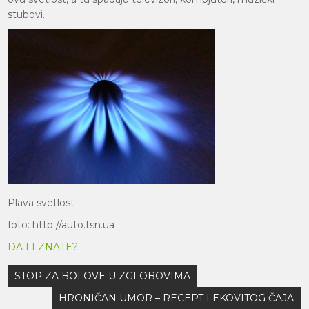
stubovi.
Plava svetlost
foto: http://auto.tsn.ua
DA LI ZNATE?
Кретање
STOP ZA BOLOVE U ZGLOBOVIMA
чланка
HRONIČAN UMOR – RECEPT LEKOVITOG ČAJA