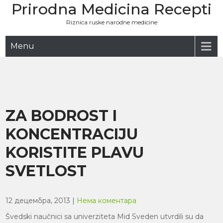
Prirodna Medicina Recepti
Skip
to
Riznica ruske narodne medicine
content
Menu
ZA BODROST I
KONCENTRACIJU
KORISTITE PLAVU
SVETLOST
12 децембра, 2013
|
Нема коментара
Švedski naučnici sa univerziteta Mid Sveden utvrdili su da