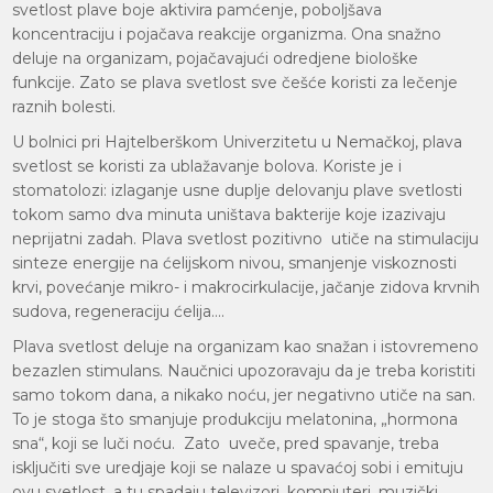
svetlost plave boje aktivira pamćenje, poboljšava
koncentraciju i pojačava reakcije organizma. Ona snažno
deluje na organizam, pojačavajući odredjene biološke
funkcije. Zato se plava svetlost sve češće koristi za lečenje
raznih bolesti.
U bolnici pri Hajtelberškom Univerzitetu u Nemačkoj, plava
svetlost se koristi za ublažavanje bolova. Koriste je i
stomatolozi: izlaganje usne duplje delovanju plave svetlosti
tokom samo dva minuta uništava bakterije koje izazivaju
neprijatni zadah. Plava svetlost pozitivno utiče na stimulaciju
sinteze energije na ćelijskom nivou, smanjenje viskoznosti
krvi, povećanje mikro- i makrocirkulacije, jačanje zidova krvnih
sudova, regeneraciju ćelija….
Plava svetlost deluje na organizam kao snažan i istovremeno
bezazlen stimulans. Naučnici upozoravaju da je treba koristiti
samo tokom dana, a nikako noću, jer negativno utiče na san.
To je stoga što smanjuje produkciju melatonina, „hormona
sna“, koji se luči noću. Zato uveče, pred spavanje, treba
isključiti sve uredjaje koji se nalaze u spavaćoj sobi i emituju
ovu svetlost, a tu spadaju televizori, kompjuteri, muzički