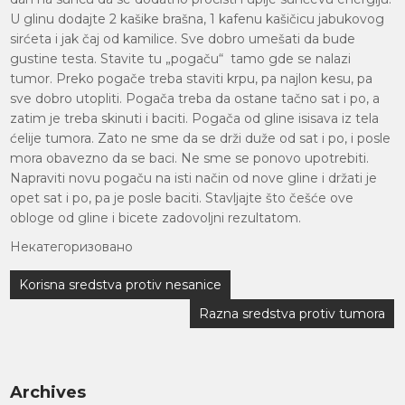
U glinu dodajte 2 kašike brašna, 1 kafenu kašičicu jabukovog
sirćeta i jak čaj od kamilice. Sve dobro umešati da bude
gustine testa. Stavite tu „pogaču“ tamo gde se nalazi
tumor. Preko pogače treba staviti krpu, pa najlon kesu, pa
sve dobro utopliti. Pogača treba da ostane tačno sat i po, a
zatim je treba skinuti i baciti. Pogača od gline isisava iz tela
ćelije tumora. Zato ne sme da se drži duže od sat i po, i posle
mora obavezno da se baci. Ne sme se ponovo upotrebiti.
Napraviti novu pogaču na isti način od nove gline i držati je
opet sat i po, pa je posle baciti. Stavljajte što češće ove
obloge od gline i bicete zadovoljni rezultatom.
Некатегоризовано
Кретање
Korisna sredstva protiv nesanice
чланка
Razna sredstva protiv tumora
Archives