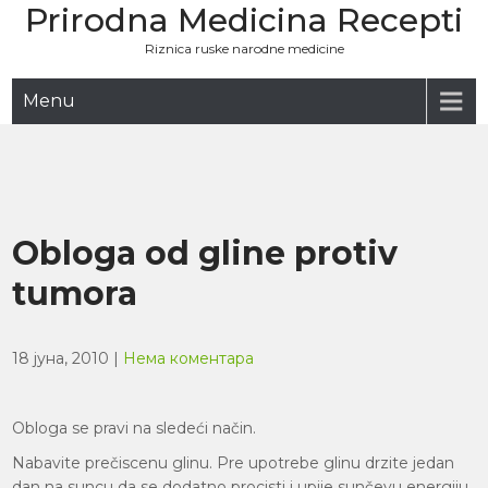
Prirodna Medicina Recepti
Skip
to
Riznica ruske narodne medicine
content
Menu
Obloga od gline protiv
tumora
18 јуна, 2010
|
Нема коментара
Obloga se pravi na sledeći način.
Nabavite prečiscenu glinu. Pre upotrebe glinu drzite jedan
dan na suncu da se dodatno procisti i upije sunčevu energiju.