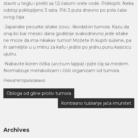
staviti u teglu i preliti sa 1,5 čašom vrele vode. Poklopiti. Neka
odstoji poklopljeno 3 sata. Piti 3 puta dnevno po pola čaše
ovog čaja.
-Japanske pecurke sitake zovu : likvidatori tumora. Kazu da
onaj ko bar mesec dana godišnje svakodnevno jede sitake
ne moze da ima nikakav tumor! Možete ih kupiti sušene, pa
ih sameljite u u mlinu za kafu i jedite po jednu punu kasicicu
ujutru.
-Nabavite koren čička (
arctium
lappa) i pijte čaj sa medom.
Normalizuje metabolizam i čisti organizam od tumora.
Некатегоризовано
Кретање
Obloga od gline protiv tumora
чланка
Kontrasno tuširanje jača imunitet
Archives