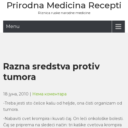
Prirodna Medicina Recepti
Skip
to
Riznica ruske narodne medicine
content
Menu
Razna sredstva protiv
tumora
18 јуна, 2010
|
Нема коментара
-Treba jesti sto češce kašu od heljde, ona čisti organizam od
tumora.
-Nabaviti cvet krompira i kuvati čaj. On leči onkološke bolesti.
Čaj se priprema na sledeći način: tri kašike cvetova krompira