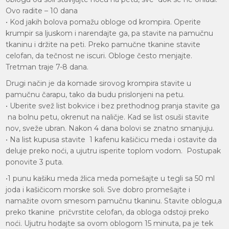
Ovo radite – 10 dana
• Kod jakih bolova pomažu obloge od krompira. Operite
krumpir sa ljuskom i narendajte ga, pa stavite na pamučnu
tkaninu i držite na peti. Preko pamučne tkanine stavite
celofan, da tečnost ne iscuri. Obloge često menjajte.
Tretman traje 7-8 dana.
Drugi način je da komade sirovog krompira stavite u
pamučnu čarapu, tako da budu prislonjeni na petu.
• Uberite svež list bokvice i bez prethodnog pranja stavite ga
na bolnu petu, okrenut na naličje. Kad se list osuši stavite
nov, sveže ubran. Nakon 4 dana bolovi se znatno smanjuju.
• Na list kupusa stavite 1 kafenu kašičicu meda i ostavite da
deluje preko noći, a ujutru isperite toplom vodom. Postupak
ponovite 3 puta.
•1 punu kašiku meda žlica meda pomešajte u tegli sa 50 ml
joda i kašičicom morske soli. Sve dobro promešajte i
namažite ovom smesom pamučnu tkaninu. Stavite oblogu,a
preko tkanine pričvrstite celofan, da obloga odstoji preko
noći. Ujutru hodajte sa ovom oblogom 15 minuta, pa je tek