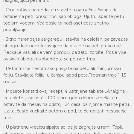
razgradjujući petni trn.
• Crnu rotkvu narendajte i stavite u pamučnu čarapu da
ostane na peti preko noći kao obloga. Ujutru isperite petu
toplom vodom. Već posle tri noći osetićete znatno
poboljšanje.
• Sitno narendajte šargarepu i stavite na celofan, pa zavežite
oblogu tkaninom ili zavojem da ostane na peti preko noći.
Peckaće vas, ali će vam pomoći, pa zato izdržite. Posle više
ovakvih obloga oslobodićete se petnog trna.
• Petni trn će nestati ako privijate na petu aluminijumsku
foliju. Stavljajte foliju u čarapu ispod pete.Tretman traje 1-1,5
mesec.
• Možete koristiti ovaj recept: 4 usitnjene tablete „Analgina“ i
4 tablete „aspirina“, i 100 grama joda dobro izmešajte i
ostavite da mešavina odstoji 24 časa, pa njome mažite petu.
Uz to, često kuckajte petom o pod, to će ubrzati nestajanje
trna.
• U platnenu vrećicu sipajte so, pa je zagrejte u rerni. Toplu
oblogu od soli stavljajte noću na petu, sve dok se ne ohladi.