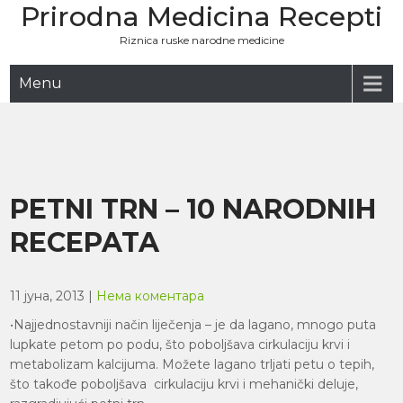
Prirodna Medicina Recepti
Skip
to
Riznica ruske narodne medicine
content
Menu
PETNI TRN – 10 NARODNIH
RECEPATA
11 јуна, 2013
|
Нема коментара
•Najjednostavniji način liječenja – je da lagano, mnogo puta
lupkate petom po podu, što poboljšava cirkulaciju krvi i
metabolizam kalcijuma. Možete lagano trljati petu o tepih,
što takođe poboljšava cirkulaciju krvi i mehanički deluje,