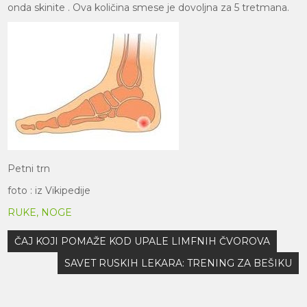
onda skinite . Ova količina smese je dovoljna za 5 tretmana.
Petni trn
foto : iz Vikipedije
RUKE, NOGE
Кретање
ČAJ KOJI POMAŽE KOD UPALE LIMFNIH ČVOROVA
чланка
SAVET RUSKIH LEKARA: TRENING ZA BEŠIKU