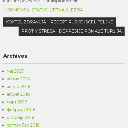
koristite pozeleneli ili proklijali krompir!
HORMONSKI STATUS, ŠTITNA ŽLEZDA...
Кретање
KOKTEL ZDRAVLJA – RECEPT RUSKE ISCELITELJKE
чланка
PROTIV STRESA I DEPRESIJE POMAŽE TURŠIJA
Archives
мај 2023
април 2023
август 2018
април 2018
март 2018
фебруар 2018
октобар 2016
септембар 2016