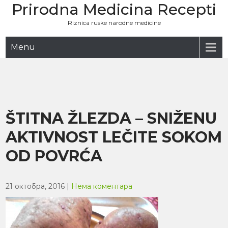
Prirodna Medicina Recepti
Skip
to
Riznica ruske narodne medicine
content
Menu
ŠTITNA ŽLEZDA – SNIŽENU
AKTIVNOST LEČITE SOKOM
OD POVRĆA
21 октобра, 2016
|
Нема коментара