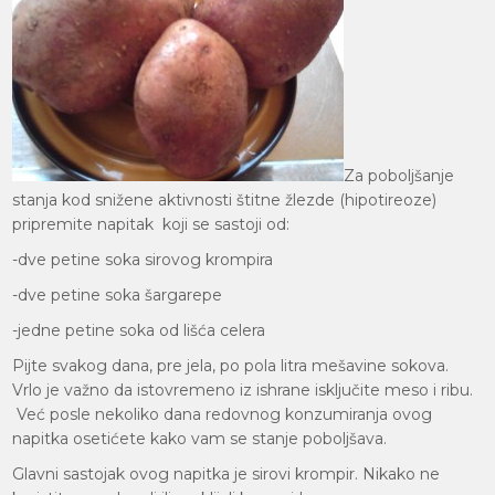
Za poboljšanje
stanja kod snižene aktivnosti štitne žlezde (hipotireoze)
pripremite napitak koji se sastoji od:
-dve petine soka sirovog krompira
-dve petine soka šargarepe
-jedne petine soka od lišća celera
Pijte svakog dana, pre jela, po pola litra mešavine sokova.
Vrlo je važno da istovremeno iz ishrane isključite meso i ribu.
Već posle nekoliko dana redovnog konzumiranja ovog
napitka osetićete kako vam se stanje poboljšava.
Glavni sastojak ovog napitka je sirovi krompir. Nikako ne